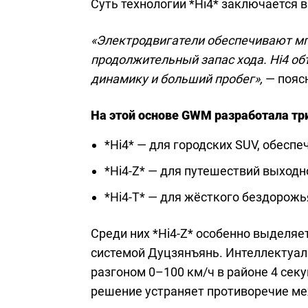
Суть технологии *Hi4* заключается 
«Электродвигатели обеспечивают мгн
продолжительный запас хода. Hi4 об
динамику и больший пробег»,
— поясн
На этой основе GWM разработала т
*Hi4* — для городских SUV, обес
*Hi4-Z* — для путешествий выхо
*Hi4-T* — для жёсткого бездорож
Среди них *Hi4-Z* особенно выделяе
системой Дуцзянъянь. Интеллектуа
разгоном 0–100 км/ч в районе 4 сек
решение устраняет противоречие ме