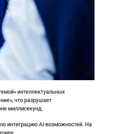
стемой» интеллектуальных
ние», что разрушает
вне миллисекунд.
ную интеграцию AI-возможностей. На
ариев.