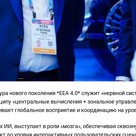
ра нового поколения *EEA 4.0* служит «нервной си
ципу «центральные вычисления + зональное управле
вает глобальное восприятие и координацию на уро
х ИИ, выступает в роли «мозга», обеспечивая сквоз
ект до уровня интерактивных пользовательских сцен