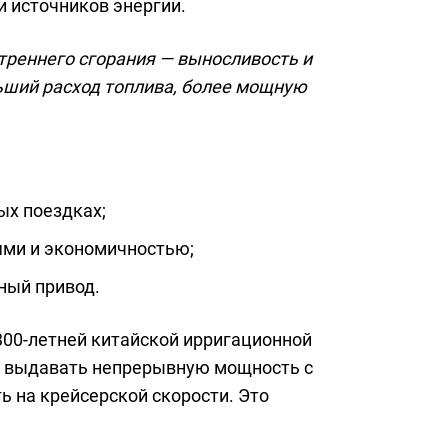
и источников энергии.
треннего сгорания — выносливость и
ньший расход топлива, более мощную
ых поездках;
ями и экономичностью;
ный привод.
300-летней китайской ирригационной
ю выдавать непрерывную мощность с
ь на крейсерской скорости. Это