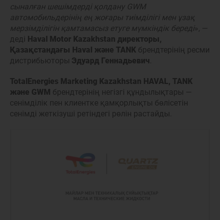
сыналған шешімдерді қолдану GWM
автомобильдерінің ең жоғары тиімділігі мен ұзақ
мерзімділігін қамтамасыз етуге мүмкіндік береді
», —
деді
Haval Motor Kazakhstan директоры,
Қазақстандағы Haval және TANK
брендтерінің ресми
дистрибьюторы
Эдуард Геннадьевич
.
TotalEnergies Marketing Kazakhstan HAVAL, TANK
және GWM
брендтерінің негізгі құндылықтары —
сенімділік пен клиентке қамқорлықты бөлісетін
сенімді жеткізуші ретіндегі рөлін растайды.