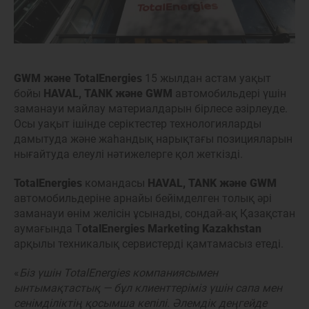
GWM және TotalEnergies
15 жылдан астам уақыт
бойы
HAVAL, TANK және GWM
автомобильдері үшін
заманауи майлау материалдарын бірлесе әзірлеуде.
Осы уақыт ішінде серіктестер технологияларды
дамытуда және жаһандық нарықтағы позицияларын
нығайтуда елеулі нәтижелерге қол жеткізді.
TotalEnergies
командасы
HAVAL, TANK және GWM
автомобильдеріне арнайы бейімделген толық әрі
заманауи өнім желісін ұсынады, сондай-ақ Қазақстан
аумағында T
otalEnergies Marketing Kazakhstan
арқылы техникалық сервистерді қамтамасыз етеді.
«
Біз үшін TotalEnergies компаниясымен
ынтымақтастық — бұл клиенттеріміз үшін сапа мен
сенімділіктің қосымша кепілі. Әлемдік деңгейде