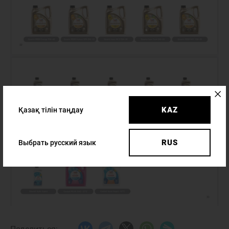
KAZ
Қазақ тілін таңдау
RUS
Выбрать русский язык
8 (777)
Н
ЖАҢАЛЫҚТАР
БАЙЛАНЫСТАР
117-11-77
Haval KZO