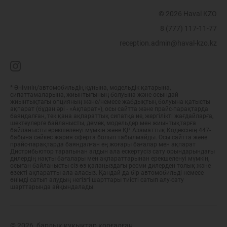
© 2026 Haval KZO
8 (777) 117-11-77
reception.admin@haval-kzo.kz
* Өнімнің/автомобильдің құнына, модельдік қатарына,
сипаттамаларына, жиынтығының болуына және осындай
жиынтықтағы опцияның және/немесе жабдықтың болуына қатысты
ақпарат (бұдан әрі - «Ақпарат»), осы сайтта және прайс-парақтарда
баяндалған, тек қана ақпараттық сипатқа ие, жергілікті жағдайларға,
шектеулерге байланысты, демек, модельдер мен жиынтықтарға
байланысты ерекшеленуі мүмкін және ҚР Азаматтық Кодексінің 447-
бабына сәйкес жария оферта болып табылмайды. Осы сайтта және
прайс-парақтарда баяндалған ең жоғары бағалар мен ақпарат
Дистрибьютор тарапынан алдын ала ескертусіз сату орындарындағы
дилердің нақты бағалары мен ақпараттарынан ерекшеленуі мүмкін,
осыған байланысты сіз өз қалаңыздағы ресми дилерден толық және
өзекті ақпаратты ала аласыз. Қандай да бір автомобильді немесе
өнімді сатып алудың негізгі шарттары тиісті сатып алу-сату
шарттарында айқындалады.
© 2026, барлық құқықтар қорғалған