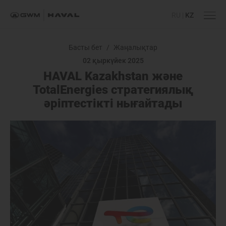
RU
|
KZ
Басты бет
/
Жаңалықтар
02 қыркүйек 2025
HAVAL Kazakhstan және
TotalEnergies стратегиялық
әріптестікті нығайтады